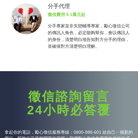
分手代理
徵信費用
$ 1萬元起
分手專家並非失戀輔導專家，勵心
徵信公司
的傳訊人角色，必定能夠幫你，會以傳訊人
的身份，清楚明白地告知對方分手的理由，
並確保對方清楚明白理解。
徵信諮詢留言
24小時必答覆
拿起你的電話，勵心
徵信
服務專線：0800-888-601 給自己ㄧ個新的