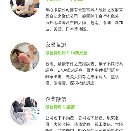
勵心
徵信公司
擁有最豐富尋人經驗之政府立
案合法之
徵信公司
，範圍除了台灣本島外，
海外地區遍及中國大陸、越南、泰國、新加
坡、美國、日本等地區。
家暴蒐證
徵信費用
用 $ 10萬元起
被虐、騷擾事件之蒐證調查、孩子不良行為
調查、DNA鑑定調查、暴力事件蒐證調查、
離家出走、走失人口等之專案尋人、監護
權、贍養費、探視權的訴訟。
企業徵信
徵信費用
$ 議價
公司名下不動產、公司名下動產、股東名
冊、大陸收帳、債務協商、員工徵信、大陸
收帳、商業機密，勵心
徵信公司
自動追蹤信