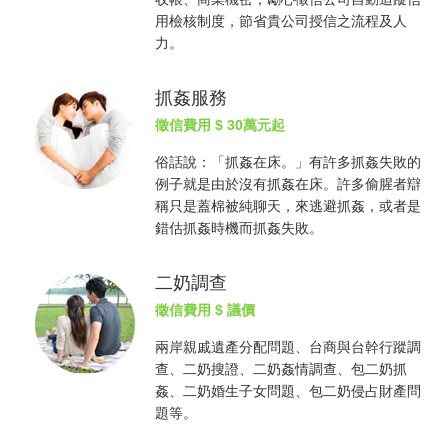
用檢核制度，節省貴公司授信之流程及人
力。
抓姦服務
徵信費用
$ 30萬元起
俗話說：「
抓姦
在床。」有許多
抓姦
失敗的
例子就是由於沒有
抓姦
在床。許多偷腥者辯
稱只是蓋棉被純聊天，來逃避
抓姦
，或者是
錯估
抓姦
時機而
抓姦
失敗。
二奶調查
徵信費用
$ 議價
兩岸親戚遺產分配問題、台商與台幹行蹤調
查、二奶搜證、二奶姦情調查、包二奶
抓
姦
、二奶婚生子女問題、包二奶侵占財產問
題等。