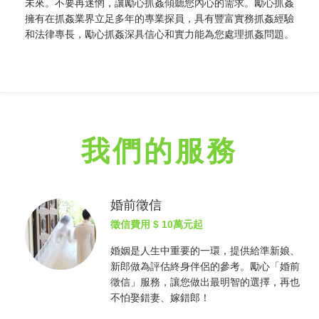
未來。不要再迷惘，讓勵心
抓姦
傾聽您內心的需求。勵心
抓姦
擁有在
抓姦
業界立足多年的專業探員，具有豐富實務
抓姦
經驗
和法律專長，勵心
抓姦
深具信心和實力能為您處理
抓姦
問題。
我們的服務
婚前徵信
徵信費用
$ 10萬元起
婚姻是人生中重要的一環，提供給準新娘、
新郎做為評估終身伴侶的參考。勵心「婚前
徵信
」服務，讓您做出最明智的選擇，再也
不怕娶錯妻、嫁錯郎！