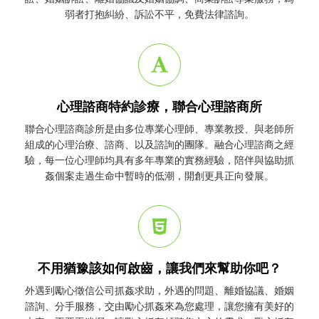
弱者打抱糾紛、訴訟不平，免費法律諮詢。
心理諮商特約診療，聯合心理諮商所
聯合心理諮商診所是由多位專業心理師、專業教授、與老師所
組成的心理治療、諮商、以及諮詢的團隊。融合心理諮商之經
驗，每一位心理師均具有多年專業的實務經驗，陪伴與協助
抓
姦
個案走過生命中暫時的低潮，開創更具正向發展。
不用猶豫該如何啟齒，讓我們來幫助你吧？
外遇到勵心
徵信公司
抓姦
求助，外遇的問題、離婚協議、婚姻
諮詢、分手服務，交由勵心
抓姦
來為您處理，讓您擁有美好的