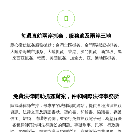
每週直航兩岸抓姦，服務遍及兩岸三地
勵心
徵信
抓姦
服務據點：台灣全區
抓姦
、金門馬祖澎湖
抓姦
、
大陸沿海城市
抓姦
、大陸
抓姦
、香港、澳門
抓姦
、新加坡、馬
來西亞
抓姦
、韓國、美國
抓姦
、加拿大、亞、澳地區
抓姦
。
免費法律輔助抓姦辦案，仲和國際法律事務所
陳鴻基律師主持，最專業的法律顧問網站，提供各種法律
抓姦
資訊、法律文章及訴訟書狀、契約書、和解書、協議書、存證
信函、離婚、遺囑等範例，並發行免費
抓姦
電子報，為您解決
各種律師諮詢與法律訴訟的問題。專辦刑事、民事、行政訴
訟、婚姻訴訟、離婚協議及婚姻協調、商業訴訟專業服務，為