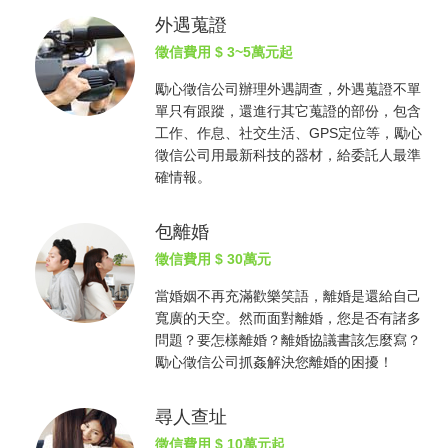
外遇蒐證
徵信費用
$ 3~5萬元起
勵心
徵信公司
辦理外遇調查，外遇蒐證不單
單只有跟蹤，還進行其它蒐證的部份，包含
工作、作息、社交生活、GPS定位等，勵心
徵信公司
用最新科技的器材，給委託人最準
確情報。
包離婚
徵信費用
$ 30萬元
當婚姻不再充滿歡樂笑語，離婚是還給自己
寬廣的天空。然而面對離婚，您是否有諸多
問題？要怎樣離婚？離婚協議書該怎麼寫？
勵心
徵信公司
抓姦
解決您離婚的困擾！
尋人查址
徵信費用
$ 10萬元起