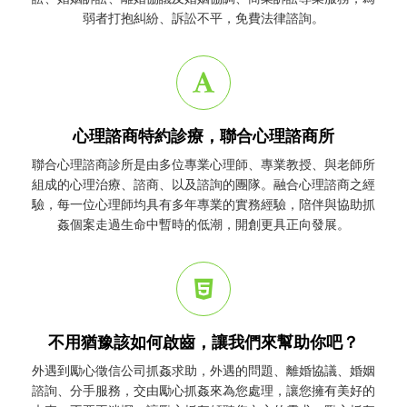
弱者打抱糾紛、訴訟不平，免費法律諮詢。
心理諮商特約診療，聯合心理諮商所
聯合心理諮商診所是由多位專業心理師、專業教授、與老師所
組成的心理治療、諮商、以及諮詢的團隊。融合心理諮商之經
驗，每一位心理師均具有多年專業的實務經驗，陪伴與協助
抓
姦
個案走過生命中暫時的低潮，開創更具正向發展。
不用猶豫該如何啟齒，讓我們來幫助你吧？
外遇到勵心
徵信公司
抓姦
求助，外遇的問題、離婚協議、婚姻
諮詢、分手服務，交由勵心
抓姦
來為您處理，讓您擁有美好的