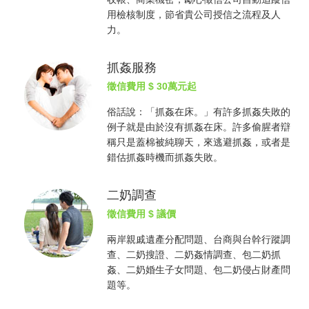
用檢核制度，節省貴公司授信之流程及人
力。
抓姦服務
徵信費用
$ 30萬元起
俗話說：「
抓姦
在床。」有許多
抓姦
失敗的
例子就是由於沒有
抓姦
在床。許多偷腥者辯
稱只是蓋棉被純聊天，來逃避
抓姦
，或者是
錯估
抓姦
時機而
抓姦
失敗。
二奶調查
徵信費用
$ 議價
兩岸親戚遺產分配問題、台商與台幹行蹤調
查、二奶搜證、二奶姦情調查、包二奶
抓
姦
、二奶婚生子女問題、包二奶侵占財產問
題等。