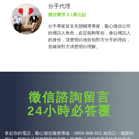
分手代理
徵信費用
$ 1萬元起
分手專家並非失戀輔導專家，勵心
徵信公司
的傳訊人角色，必定能夠幫你，會以傳訊人
的身份，清楚明白地告知對方分手的理由，
並確保對方清楚明白理解。
徵信諮詢留言
24小時必答覆
拿起你的電話，勵心
徵信
服務專線：0800-888-601 給自己ㄧ個新的