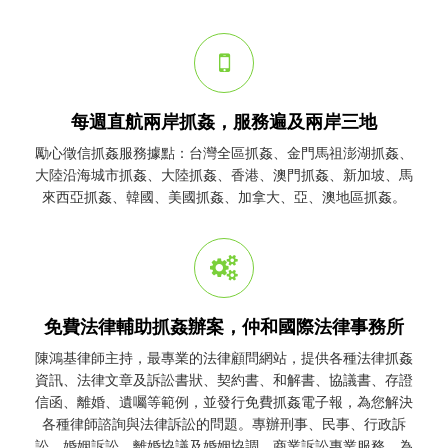
每週直航兩岸抓姦，服務遍及兩岸三地
勵心
徵信
抓姦
服務據點：台灣全區
抓姦
、金門馬祖澎湖
抓姦
、
大陸沿海城市
抓姦
、大陸
抓姦
、香港、澳門
抓姦
、新加坡、馬
來西亞
抓姦
、韓國、美國
抓姦
、加拿大、亞、澳地區
抓姦
。
免費法律輔助抓姦辦案，仲和國際法律事務所
陳鴻基律師主持，最專業的法律顧問網站，提供各種法律
抓姦
資訊、法律文章及訴訟書狀、契約書、和解書、協議書、存證
信函、離婚、遺囑等範例，並發行免費
抓姦
電子報，為您解決
各種律師諮詢與法律訴訟的問題。專辦刑事、民事、行政訴
訟、婚姻訴訟、離婚協議及婚姻協調、商業訴訟專業服務，為