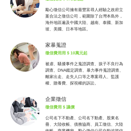
勵心
徵信公司
擁有最豐富尋人經驗之政府立
案合法之
徵信公司
，範圍除了台灣本島外，
海外地區遍及中國大陸、越南、泰國、新加
坡、美國、日本等地區。
家暴蒐證
徵信費用
用 $ 10萬元起
被虐、騷擾事件之蒐證調查、孩子不良行為
調查、DNA鑑定調查、暴力事件蒐證調查、
離家出走、走失人口等之專案尋人、監護
權、贍養費、探視權的訴訟。
企業徵信
徵信費用
$ 議價
公司名下不動產、公司名下動產、股東名
冊、大陸收帳、債務協商、員工徵信、大陸
收帳、商業機密，勵心
徵信公司
自動追蹤信