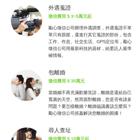
外遇蒐證
徵信費用
$ 3~5萬元起
勵心
徵信公司
辦理外遇調查，外遇蒐證不單
單只有跟蹤，還進行其它蒐證的部份，包含
工作、作息、社交生活、GPS定位等，勵心
徵信公司
用最新科技的器材，給委託人最準
確情報。
包離婚
徵信費用
$ 30萬元
當婚姻不再充滿歡樂笑語，離婚是還給自己
寬廣的天空。然而面對離婚，您是否有諸多
問題？要怎樣離婚？離婚協議書該怎麼寫？
勵心
徵信公司
抓姦
解決您離婚的困擾！
尋人查址
徵信費用
$ 10萬元起