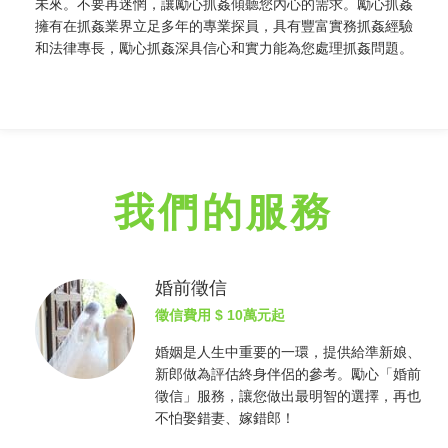
未來。不要再迷惘，讓勵心
抓姦
傾聽您內心的需求。勵心
抓姦
擁有在
抓姦
業界立足多年的專業探員，具有豐富實務
抓姦
經驗
和法律專長，勵心
抓姦
深具信心和實力能為您處理
抓姦
問題。
我們的服務
婚前徵信
徵信費用
$ 10萬元起
婚姻是人生中重要的一環，提供給準新娘、
新郎做為評估終身伴侶的參考。勵心「婚前
徵信
」服務，讓您做出最明智的選擇，再也
不怕娶錯妻、嫁錯郎！