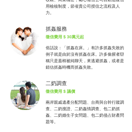
用檢核制度，節省貴公司授信之流程及人
力。
抓姦服務
徵信費用
$ 30萬元起
俗話說：「
抓姦
在床。」有許多
抓姦
失敗的
例子就是由於沒有
抓姦
在床。許多偷腥者辯
稱只是蓋棉被純聊天，來逃避
抓姦
，或者是
錯估
抓姦
時機而
抓姦
失敗。
二奶調查
徵信費用
$ 議價
兩岸親戚遺產分配問題、台商與台幹行蹤調
查、二奶搜證、二奶姦情調查、包二奶
抓
姦
、二奶婚生子女問題、包二奶侵占財產問
題等。