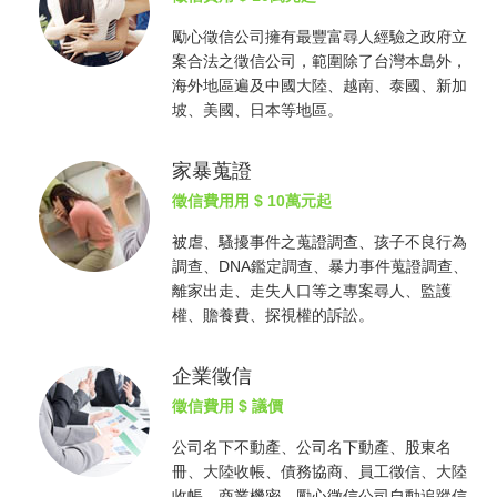
勵心
徵信公司
擁有最豐富尋人經驗之政府立
案合法之
徵信公司
，範圍除了台灣本島外，
海外地區遍及中國大陸、越南、泰國、新加
坡、美國、日本等地區。
家暴蒐證
徵信費用
用 $ 10萬元起
被虐、騷擾事件之蒐證調查、孩子不良行為
調查、DNA鑑定調查、暴力事件蒐證調查、
離家出走、走失人口等之專案尋人、監護
權、贍養費、探視權的訴訟。
企業徵信
徵信費用
$ 議價
公司名下不動產、公司名下動產、股東名
冊、大陸收帳、債務協商、員工徵信、大陸
收帳、商業機密，勵心
徵信公司
自動追蹤信