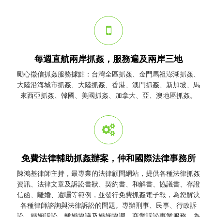
每週直航兩岸抓姦，服務遍及兩岸三地
勵心
徵信
抓姦
服務據點：台灣全區
抓姦
、金門馬祖澎湖
抓姦
、
大陸沿海城市
抓姦
、大陸
抓姦
、香港、澳門
抓姦
、新加坡、馬
來西亞
抓姦
、韓國、美國
抓姦
、加拿大、亞、澳地區
抓姦
。
免費法律輔助抓姦辦案，仲和國際法律事務所
陳鴻基律師主持，最專業的法律顧問網站，提供各種法律
抓姦
資訊、法律文章及訴訟書狀、契約書、和解書、協議書、存證
信函、離婚、遺囑等範例，並發行免費
抓姦
電子報，為您解決
各種律師諮詢與法律訴訟的問題。專辦刑事、民事、行政訴
訟、婚姻訴訟、離婚協議及婚姻協調、商業訴訟專業服務，為