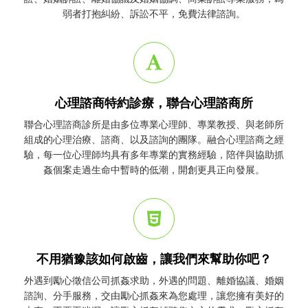
弱者打抱糾紛、訴訟不平，免費法律諮詢。
心理諮商特約診療，聯合心理諮商所
聯合心理諮商診所是由多位專業心理師、專業教授、與老師所
組成的心理治療、諮商、以及諮詢的團隊。融合心理諮商之經
驗，每一位心理師均具有多年專業的實務經驗，陪伴與協助
抓
姦
個案走過生命中暫時的低潮，開創更具正向發展。
不用猶豫該如何啟齒，讓我們來幫助你吧？
外遇到勵心
徵信公司
抓姦
求助，外遇的問題、離婚協議、婚姻
諮詢、分手服務，交由勵心
抓姦
來為您處理，讓您擁有美好的