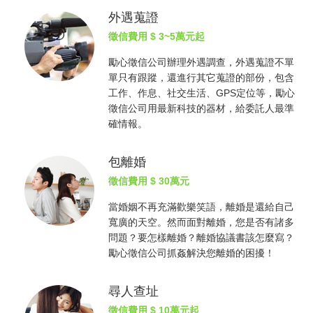
外遇蒐證
徵信費用
$ 3~5萬元起
勵心
徵信公司
辦理外遇調查，外遇蒐證不單
單只有跟蹤，還進行其它蒐證的部份，包含
工作、作息、社交生活、GPS定位等，勵心
徵信公司
用最新科技的器材，給委託人最準
確情報。
包離婚
徵信費用
$ 30萬元
當婚姻不再充滿歡樂笑語，離婚是還給自己
寬廣的天空。然而面對離婚，您是否有諸多
問題？要怎樣離婚？離婚協議書該怎麼寫？
勵心
徵信公司
抓姦
解決您離婚的困擾！
尋人查址
徵信費用
$ 10萬元起