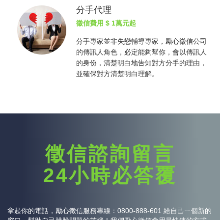
分手代理
徵信費用
$ 1萬元起
分手專家並非失戀輔導專家，勵心
徵信公司
的傳訊人角色，必定能夠幫你，會以傳訊人
的身份，清楚明白地告知對方分手的理由，
並確保對方清楚明白理解。
徵信諮詢留言
24小時必答覆
拿起你的電話，勵心
徵信
服務專線：0800-888-601 給自己ㄧ個新的