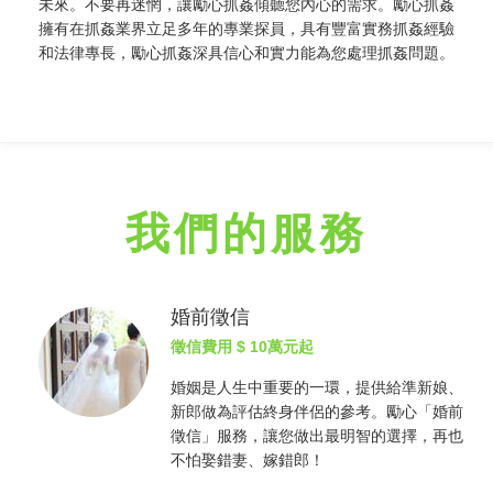
未來。不要再迷惘，讓勵心
抓姦
傾聽您內心的需求。勵心
抓姦
擁有在
抓姦
業界立足多年的專業探員，具有豐富實務
抓姦
經驗
和法律專長，勵心
抓姦
深具信心和實力能為您處理
抓姦
問題。
我們的服務
婚前徵信
徵信費用
$ 10萬元起
婚姻是人生中重要的一環，提供給準新娘、
新郎做為評估終身伴侶的參考。勵心「婚前
徵信
」服務，讓您做出最明智的選擇，再也
不怕娶錯妻、嫁錯郎！