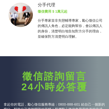
分手代理
徵信費用
$ 1萬元起
分手專家並非失戀輔導專家，勵心
徵信公司
的傳訊人角色，必定能夠幫你，會以傳訊人
的身份，清楚明白地告知對方分手的理由，
並確保對方清楚明白理解。
徵信諮詢留言
24小時必答覆
拿起你的電話，勵心
徵信
服務專線：0800-888-601 給自己ㄧ個新的