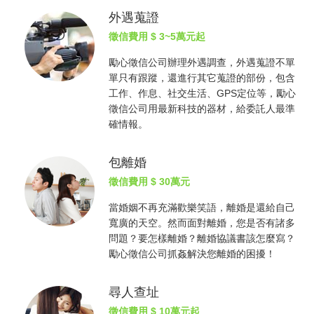
外遇蒐證
徵信費用
$ 3~5萬元起
勵心
徵信公司
辦理外遇調查，外遇蒐證不單
單只有跟蹤，還進行其它蒐證的部份，包含
工作、作息、社交生活、GPS定位等，勵心
徵信公司
用最新科技的器材，給委託人最準
確情報。
包離婚
徵信費用
$ 30萬元
當婚姻不再充滿歡樂笑語，離婚是還給自己
寬廣的天空。然而面對離婚，您是否有諸多
問題？要怎樣離婚？離婚協議書該怎麼寫？
勵心
徵信公司
抓姦
解決您離婚的困擾！
尋人查址
徵信費用
$ 10萬元起