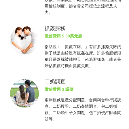
用檢核制度，節省貴公司授信之流程及人
力。
抓姦服務
徵信費用
$ 30萬元起
俗話說：「
抓姦
在床。」有許多
抓姦
失敗的
例子就是由於沒有
抓姦
在床。許多偷腥者辯
稱只是蓋棉被純聊天，來逃避
抓姦
，或者是
錯估
抓姦
時機而
抓姦
失敗。
二奶調查
徵信費用
$ 議價
兩岸親戚遺產分配問題、台商與台幹行蹤調
查、二奶搜證、二奶姦情調查、包二奶
抓
姦
、二奶婚生子女問題、包二奶侵占財產問
題等。