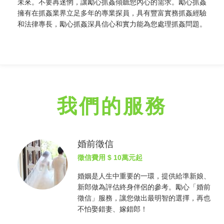
未來。不要再迷惘，讓勵心
抓姦
傾聽您內心的需求。勵心
抓姦
擁有在
抓姦
業界立足多年的專業探員，具有豐富實務
抓姦
經驗
和法律專長，勵心
抓姦
深具信心和實力能為您處理
抓姦
問題。
我們的服務
婚前徵信
徵信費用
$ 10萬元起
婚姻是人生中重要的一環，提供給準新娘、
新郎做為評估終身伴侶的參考。勵心「婚前
徵信
」服務，讓您做出最明智的選擇，再也
不怕娶錯妻、嫁錯郎！