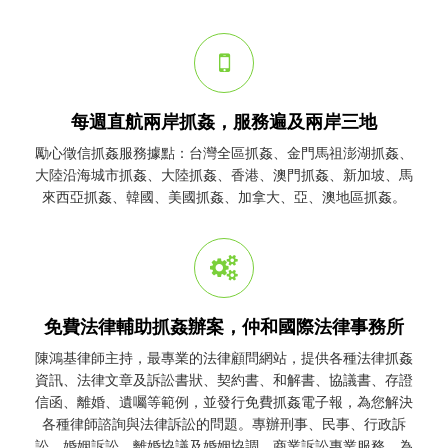
每週直航兩岸抓姦，服務遍及兩岸三地
勵心
徵信
抓姦
服務據點：台灣全區
抓姦
、金門馬祖澎湖
抓姦
、
大陸沿海城市
抓姦
、大陸
抓姦
、香港、澳門
抓姦
、新加坡、馬
來西亞
抓姦
、韓國、美國
抓姦
、加拿大、亞、澳地區
抓姦
。
免費法律輔助抓姦辦案，仲和國際法律事務所
陳鴻基律師主持，最專業的法律顧問網站，提供各種法律
抓姦
資訊、法律文章及訴訟書狀、契約書、和解書、協議書、存證
信函、離婚、遺囑等範例，並發行免費
抓姦
電子報，為您解決
各種律師諮詢與法律訴訟的問題。專辦刑事、民事、行政訴
訟、婚姻訴訟、離婚協議及婚姻協調、商業訴訟專業服務，為