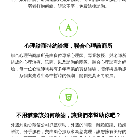
弱者打抱糾紛、訴訟不平，免費法律諮詢。
心理諮商特約診療，聯合心理諮商所
聯合心理諮商診所是由多位專業心理師、專業教授、與老師所
組成的心理治療、諮商、以及諮詢的團隊。融合心理諮商之經
驗，每一位心理師均具有多年專業的實務經驗，陪伴與協助
抓
姦
個案走過生命中暫時的低潮，開創更具正向發展。
不用猶豫該如何啟齒，讓我們來幫助你吧？
外遇到勵心
徵信公司
抓姦
求助，外遇的問題、離婚協議、婚姻
諮詢、分手服務，交由勵心
抓姦
來為您處理，讓您擁有美好的