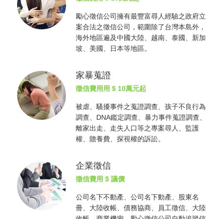
勵心
徵信公司
擁有最豐富尋人經驗之政府立
案合法之
徵信公司
，範圍除了台灣本島外，
海外地區遍及中國大陸、越南、泰國、新加
坡、美國、日本等地區。
家暴蒐證
徵信費用
用 $ 10萬元起
被虐、騷擾事件之蒐證調查、孩子不良行為
調查、DNA鑑定調查、暴力事件蒐證調查、
離家出走、走失人口等之專案尋人、監護
權、贍養費、探視權的訴訟。
企業徵信
徵信費用
$ 議價
公司名下不動產、公司名下動產、股東名
冊、大陸收帳、債務協商、員工徵信、大陸
收帳、商業機密，勵心
徵信公司
自動追蹤信