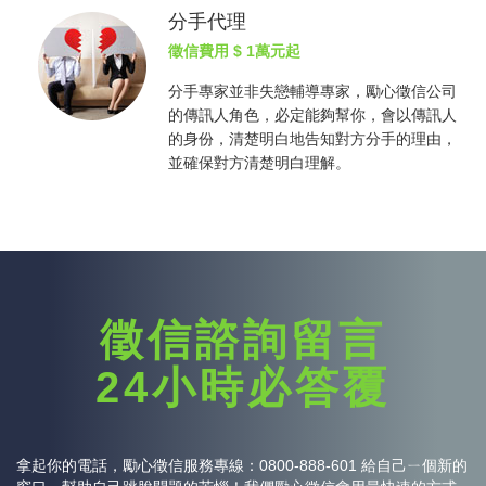
分手代理
徵信費用
$ 1萬元起
分手專家並非失戀輔導專家，勵心
徵信公司
的傳訊人角色，必定能夠幫你，會以傳訊人
的身份，清楚明白地告知對方分手的理由，
並確保對方清楚明白理解。
徵信諮詢留言
24小時必答覆
拿起你的電話，勵心
徵信
服務專線：0800-888-601 給自己ㄧ個新的