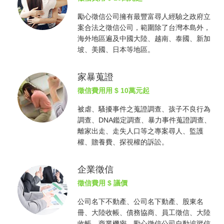
勵心
徵信公司
擁有最豐富尋人經驗之政府立
案合法之
徵信公司
，範圍除了台灣本島外，
海外地區遍及中國大陸、越南、泰國、新加
坡、美國、日本等地區。
家暴蒐證
徵信費用
用 $ 10萬元起
被虐、騷擾事件之蒐證調查、孩子不良行為
調查、DNA鑑定調查、暴力事件蒐證調查、
離家出走、走失人口等之專案尋人、監護
權、贍養費、探視權的訴訟。
企業徵信
徵信費用
$ 議價
公司名下不動產、公司名下動產、股東名
冊、大陸收帳、債務協商、員工徵信、大陸
收帳、商業機密，勵心
徵信公司
自動追蹤信