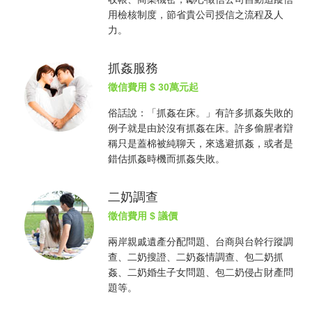
用檢核制度，節省貴公司授信之流程及人
力。
抓姦服務
徵信費用
$ 30萬元起
俗話說：「
抓姦
在床。」有許多
抓姦
失敗的
例子就是由於沒有
抓姦
在床。許多偷腥者辯
稱只是蓋棉被純聊天，來逃避
抓姦
，或者是
錯估
抓姦
時機而
抓姦
失敗。
二奶調查
徵信費用
$ 議價
兩岸親戚遺產分配問題、台商與台幹行蹤調
查、二奶搜證、二奶姦情調查、包二奶
抓
姦
、二奶婚生子女問題、包二奶侵占財產問
題等。