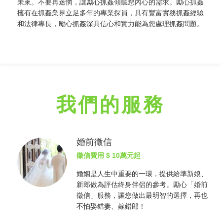
未來。不要再迷惘，讓勵心
抓姦
傾聽您內心的需求。勵心
抓姦
擁有在
抓姦
業界立足多年的專業探員，具有豐富實務
抓姦
經驗
和法律專長，勵心
抓姦
深具信心和實力能為您處理
抓姦
問題。
我們的服務
婚前徵信
徵信費用
$ 10萬元起
婚姻是人生中重要的一環，提供給準新娘、
新郎做為評估終身伴侶的參考。勵心「婚前
徵信
」服務，讓您做出最明智的選擇，再也
不怕娶錯妻、嫁錯郎！