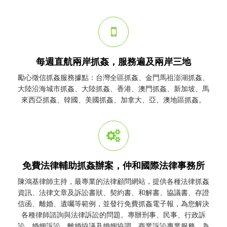
每週直航兩岸抓姦，服務遍及兩岸三地
勵心
徵信
抓姦
服務據點：台灣全區
抓姦
、金門馬祖澎湖
抓姦
、
大陸沿海城市
抓姦
、大陸
抓姦
、香港、澳門
抓姦
、新加坡、馬
來西亞
抓姦
、韓國、美國
抓姦
、加拿大、亞、澳地區
抓姦
。
免費法律輔助抓姦辦案，仲和國際法律事務所
陳鴻基律師主持，最專業的法律顧問網站，提供各種法律
抓姦
資訊、法律文章及訴訟書狀、契約書、和解書、協議書、存證
信函、離婚、遺囑等範例，並發行免費
抓姦
電子報，為您解決
各種律師諮詢與法律訴訟的問題。專辦刑事、民事、行政訴
訟、婚姻訴訟、離婚協議及婚姻協調、商業訴訟專業服務，為