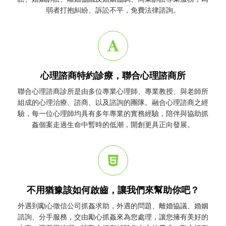
弱者打抱糾紛、訴訟不平，免費法律諮詢。
心理諮商特約診療，聯合心理諮商所
聯合心理諮商診所是由多位專業心理師、專業教授、與老師所
組成的心理治療、諮商、以及諮詢的團隊。融合心理諮商之經
驗，每一位心理師均具有多年專業的實務經驗，陪伴與協助
抓
姦
個案走過生命中暫時的低潮，開創更具正向發展。
不用猶豫該如何啟齒，讓我們來幫助你吧？
外遇到勵心
徵信公司
抓姦
求助，外遇的問題、離婚協議、婚姻
諮詢、分手服務，交由勵心
抓姦
來為您處理，讓您擁有美好的