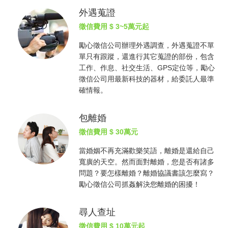
外遇蒐證
徵信費用
$ 3~5萬元起
勵心
徵信公司
辦理外遇調查，外遇蒐證不單
單只有跟蹤，還進行其它蒐證的部份，包含
工作、作息、社交生活、GPS定位等，勵心
徵信公司
用最新科技的器材，給委託人最準
確情報。
包離婚
徵信費用
$ 30萬元
當婚姻不再充滿歡樂笑語，離婚是還給自己
寬廣的天空。然而面對離婚，您是否有諸多
問題？要怎樣離婚？離婚協議書該怎麼寫？
勵心
徵信公司
抓姦
解決您離婚的困擾！
尋人查址
徵信費用
$ 10萬元起