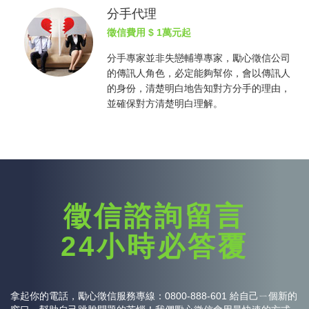
分手代理
徵信費用
$ 1萬元起
分手專家並非失戀輔導專家，勵心
徵信公司
的傳訊人角色，必定能夠幫你，會以傳訊人
的身份，清楚明白地告知對方分手的理由，
並確保對方清楚明白理解。
徵信諮詢留言
24小時必答覆
拿起你的電話，勵心
徵信
服務專線：0800-888-601 給自己ㄧ個新的