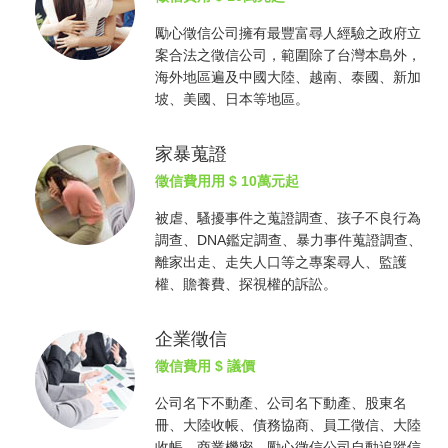
勵心
徵信公司
擁有最豐富尋人經驗之政府立
案合法之
徵信公司
，範圍除了台灣本島外，
海外地區遍及中國大陸、越南、泰國、新加
坡、美國、日本等地區。
家暴蒐證
徵信費用
用 $ 10萬元起
被虐、騷擾事件之蒐證調查、孩子不良行為
調查、DNA鑑定調查、暴力事件蒐證調查、
離家出走、走失人口等之專案尋人、監護
權、贍養費、探視權的訴訟。
企業徵信
徵信費用
$ 議價
公司名下不動產、公司名下動產、股東名
冊、大陸收帳、債務協商、員工徵信、大陸
收帳、商業機密，勵心
徵信公司
自動追蹤信