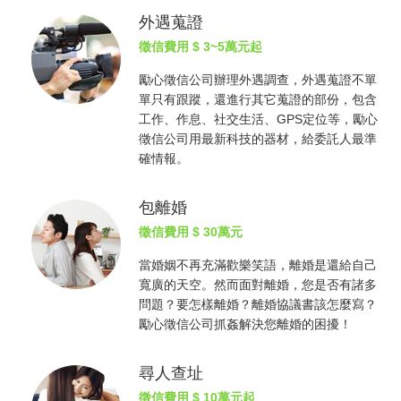
外遇蒐證
徵信費用
$ 3~5萬元起
勵心
徵信公司
辦理外遇調查，外遇蒐證不單
單只有跟蹤，還進行其它蒐證的部份，包含
工作、作息、社交生活、GPS定位等，勵心
徵信公司
用最新科技的器材，給委託人最準
確情報。
包離婚
徵信費用
$ 30萬元
當婚姻不再充滿歡樂笑語，離婚是還給自己
寬廣的天空。然而面對離婚，您是否有諸多
問題？要怎樣離婚？離婚協議書該怎麼寫？
勵心
徵信公司
抓姦
解決您離婚的困擾！
尋人查址
徵信費用
$ 10萬元起