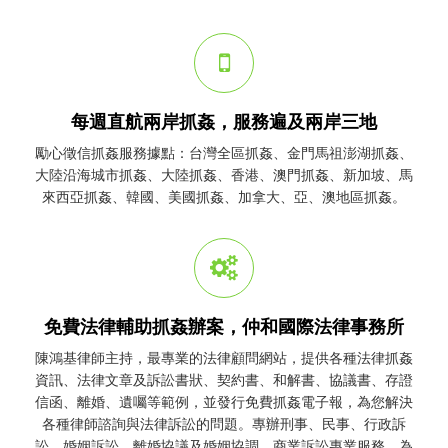
每週直航兩岸抓姦，服務遍及兩岸三地
勵心
徵信
抓姦
服務據點：台灣全區
抓姦
、金門馬祖澎湖
抓姦
、
大陸沿海城市
抓姦
、大陸
抓姦
、香港、澳門
抓姦
、新加坡、馬
來西亞
抓姦
、韓國、美國
抓姦
、加拿大、亞、澳地區
抓姦
。
免費法律輔助抓姦辦案，仲和國際法律事務所
陳鴻基律師主持，最專業的法律顧問網站，提供各種法律
抓姦
資訊、法律文章及訴訟書狀、契約書、和解書、協議書、存證
信函、離婚、遺囑等範例，並發行免費
抓姦
電子報，為您解決
各種律師諮詢與法律訴訟的問題。專辦刑事、民事、行政訴
訟、婚姻訴訟、離婚協議及婚姻協調、商業訴訟專業服務，為