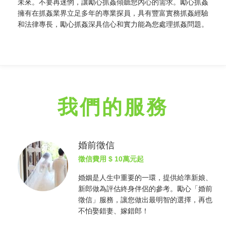
未來。不要再迷惘，讓勵心
抓姦
傾聽您內心的需求。勵心
抓姦
擁有在
抓姦
業界立足多年的專業探員，具有豐富實務
抓姦
經驗
和法律專長，勵心
抓姦
深具信心和實力能為您處理
抓姦
問題。
我們的服務
婚前徵信
徵信費用
$ 10萬元起
婚姻是人生中重要的一環，提供給準新娘、
新郎做為評估終身伴侶的參考。勵心「婚前
徵信
」服務，讓您做出最明智的選擇，再也
不怕娶錯妻、嫁錯郎！