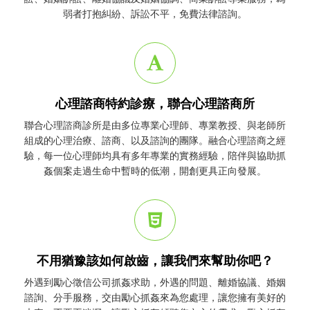
弱者打抱糾紛、訴訟不平，免費法律諮詢。
心理諮商特約診療，聯合心理諮商所
聯合心理諮商診所是由多位專業心理師、專業教授、與老師所
組成的心理治療、諮商、以及諮詢的團隊。融合心理諮商之經
驗，每一位心理師均具有多年專業的實務經驗，陪伴與協助
抓
姦
個案走過生命中暫時的低潮，開創更具正向發展。
不用猶豫該如何啟齒，讓我們來幫助你吧？
外遇到勵心
徵信公司
抓姦
求助，外遇的問題、離婚協議、婚姻
諮詢、分手服務，交由勵心
抓姦
來為您處理，讓您擁有美好的