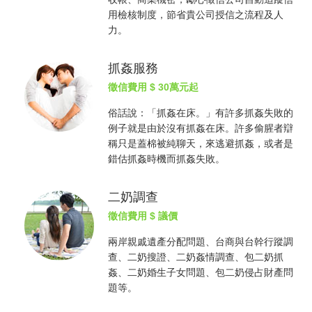
用檢核制度，節省貴公司授信之流程及人
力。
抓姦服務
徵信費用
$ 30萬元起
俗話說：「
抓姦
在床。」有許多
抓姦
失敗的
例子就是由於沒有
抓姦
在床。許多偷腥者辯
稱只是蓋棉被純聊天，來逃避
抓姦
，或者是
錯估
抓姦
時機而
抓姦
失敗。
二奶調查
徵信費用
$ 議價
兩岸親戚遺產分配問題、台商與台幹行蹤調
查、二奶搜證、二奶姦情調查、包二奶
抓
姦
、二奶婚生子女問題、包二奶侵占財產問
題等。