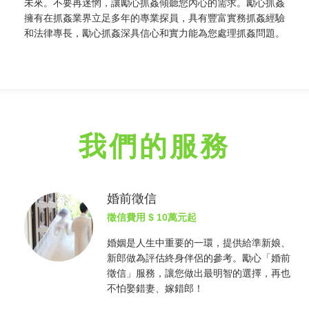
未來。不要再迷惘，讓勵心
抓姦
傾聽您內心的需求。勵心
抓姦
擁有在
抓姦
業界立足多年的專業探員，具有豐富實務
抓姦
經驗
和法律專長，勵心
抓姦
深具信心和實力能為您處理
抓姦
問題。
我們的服務
婚前徵信
徵信費用
$ 10萬元起
婚姻是人生中重要的一環，提供給準新娘、
新郎做為評估終身伴侶的參考。勵心「婚前
徵信
」服務，讓您做出最明智的選擇，再也
不怕娶錯妻、嫁錯郎！