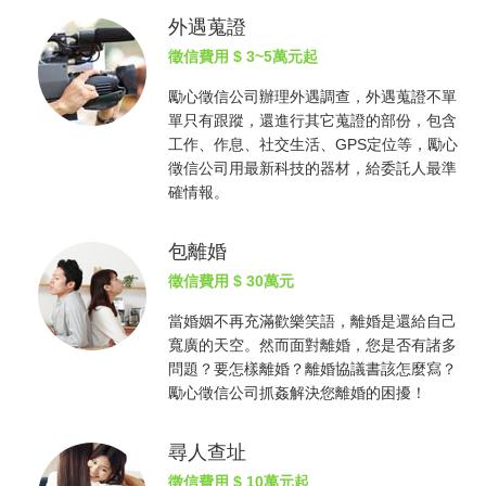
外遇蒐證
徵信費用
$ 3~5萬元起
勵心
徵信公司
辦理外遇調查，外遇蒐證不單
單只有跟蹤，還進行其它蒐證的部份，包含
工作、作息、社交生活、GPS定位等，勵心
徵信公司
用最新科技的器材，給委託人最準
確情報。
包離婚
徵信費用
$ 30萬元
當婚姻不再充滿歡樂笑語，離婚是還給自己
寬廣的天空。然而面對離婚，您是否有諸多
問題？要怎樣離婚？離婚協議書該怎麼寫？
勵心
徵信公司
抓姦
解決您離婚的困擾！
尋人查址
徵信費用
$ 10萬元起