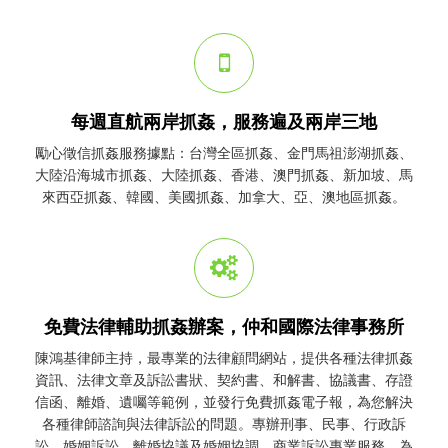
每週直航兩岸抓姦，服務遍及兩岸三地
勵心
徵信
抓姦
服務據點：台灣全區
抓姦
、金門馬祖澎湖
抓姦
、
大陸沿海城市
抓姦
、大陸
抓姦
、香港、澳門
抓姦
、新加坡、馬
來西亞
抓姦
、韓國、美國
抓姦
、加拿大、亞、澳地區
抓姦
。
免費法律輔助抓姦辦案，仲和國際法律事務所
陳鴻基律師主持，最專業的法律顧問網站，提供各種法律
抓姦
資訊、法律文章及訴訟書狀、契約書、和解書、協議書、存證
信函、離婚、遺囑等範例，並發行免費
抓姦
電子報，為您解決
各種律師諮詢與法律訴訟的問題。專辦刑事、民事、行政訴
訟、婚姻訴訟、離婚協議及婚姻協調、商業訴訟專業服務，為