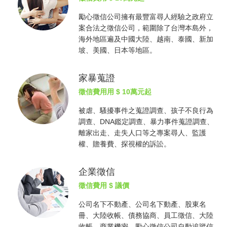
勵心
徵信公司
擁有最豐富尋人經驗之政府立
案合法之
徵信公司
，範圍除了台灣本島外，
海外地區遍及中國大陸、越南、泰國、新加
坡、美國、日本等地區。
家暴蒐證
徵信費用
用 $ 10萬元起
被虐、騷擾事件之蒐證調查、孩子不良行為
調查、DNA鑑定調查、暴力事件蒐證調查、
離家出走、走失人口等之專案尋人、監護
權、贍養費、探視權的訴訟。
企業徵信
徵信費用
$ 議價
公司名下不動產、公司名下動產、股東名
冊、大陸收帳、債務協商、員工徵信、大陸
收帳、商業機密，勵心
徵信公司
自動追蹤信