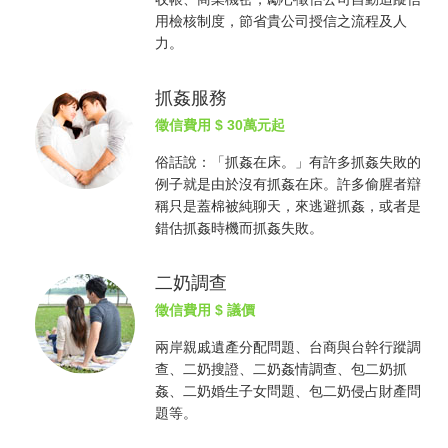
用檢核制度，節省貴公司授信之流程及人
力。
抓姦服務
徵信費用
$ 30萬元起
俗話說：「
抓姦
在床。」有許多
抓姦
失敗的
例子就是由於沒有
抓姦
在床。許多偷腥者辯
稱只是蓋棉被純聊天，來逃避
抓姦
，或者是
錯估
抓姦
時機而
抓姦
失敗。
二奶調查
徵信費用
$ 議價
兩岸親戚遺產分配問題、台商與台幹行蹤調
查、二奶搜證、二奶姦情調查、包二奶
抓
姦
、二奶婚生子女問題、包二奶侵占財產問
題等。