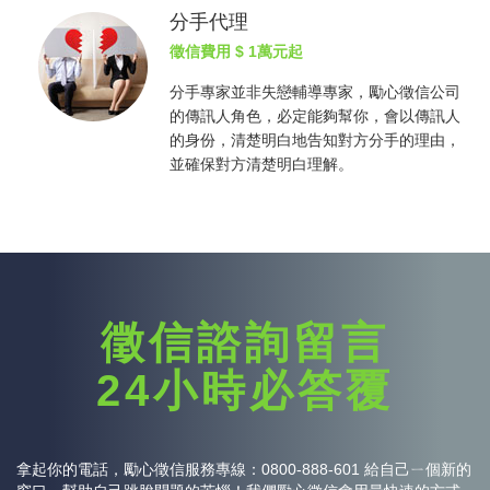
分手代理
徵信費用
$ 1萬元起
分手專家並非失戀輔導專家，勵心
徵信公司
的傳訊人角色，必定能夠幫你，會以傳訊人
的身份，清楚明白地告知對方分手的理由，
並確保對方清楚明白理解。
徵信諮詢留言
24小時必答覆
拿起你的電話，勵心
徵信
服務專線：0800-888-601 給自己ㄧ個新的