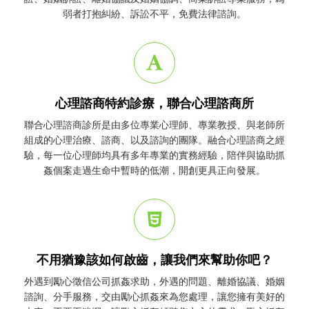
弱者打抱糾紛、訴訟不平，免費法律諮詢。
心理諮商特約診療，聯合心理諮商所
聯合心理諮商診所是由多位專業心理師、專業教授、與老師所
組成的心理治療、諮商、以及諮詢的團隊。融合心理諮商之經
驗，每一位心理師均具有多年專業的實務經驗，陪伴與協助
抓
姦
個案走過生命中暫時的低潮，開創更具正向發展。
不用猶豫該如何啟齒，讓我們來幫助你吧？
外遇到勵心
徵信公司
抓姦
求助，外遇的問題、離婚協議、婚姻
諮詢、分手服務，交由勵心
抓姦
來為您處理，讓您擁有美好的