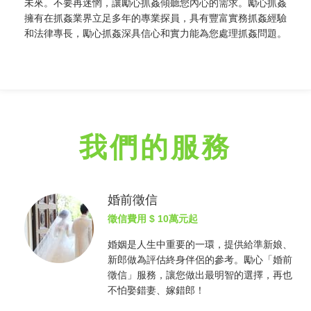
未來。不要再迷惘，讓勵心
抓姦
傾聽您內心的需求。勵心
抓姦
擁有在
抓姦
業界立足多年的專業探員，具有豐富實務
抓姦
經驗
和法律專長，勵心
抓姦
深具信心和實力能為您處理
抓姦
問題。
我們的服務
婚前徵信
徵信費用
$ 10萬元起
婚姻是人生中重要的一環，提供給準新娘、
新郎做為評估終身伴侶的參考。勵心「婚前
徵信
」服務，讓您做出最明智的選擇，再也
不怕娶錯妻、嫁錯郎！