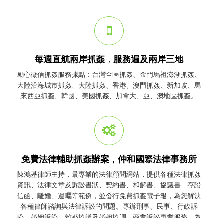
每週直航兩岸抓姦，服務遍及兩岸三地
勵心
徵信
抓姦
服務據點：台灣全區
抓姦
、金門馬祖澎湖
抓姦
、
大陸沿海城市
抓姦
、大陸
抓姦
、香港、澳門
抓姦
、新加坡、馬
來西亞
抓姦
、韓國、美國
抓姦
、加拿大、亞、澳地區
抓姦
。
免費法律輔助抓姦辦案，仲和國際法律事務所
陳鴻基律師主持，最專業的法律顧問網站，提供各種法律
抓姦
資訊、法律文章及訴訟書狀、契約書、和解書、協議書、存證
信函、離婚、遺囑等範例，並發行免費
抓姦
電子報，為您解決
各種律師諮詢與法律訴訟的問題。專辦刑事、民事、行政訴
訟、婚姻訴訟、離婚協議及婚姻協調、商業訴訟專業服務，為