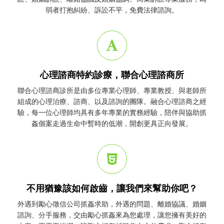
弱者打抱糾紛、訴訟不平，免費法律諮詢。
心理諮商特約診療，聯合心理諮商所
聯合心理諮商診所是由多位專業心理師、專業教授、與老師所
組成的心理治療、諮商、以及諮詢的團隊。融合心理諮商之經
驗，每一位心理師均具有多年專業的實務經驗，陪伴與協助
抓
姦
個案走過生命中暫時的低潮，開創更具正向發展。
不用猶豫該如何啟齒，讓我們來幫助你吧？
外遇到勵心
徵信公司
抓姦
求助，外遇的問題、離婚協議、婚姻
諮詢、分手服務，交由勵心
抓姦
來為您處理，讓您擁有美好的