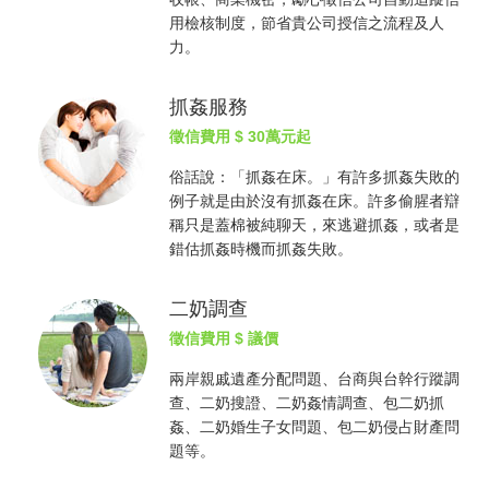
用檢核制度，節省貴公司授信之流程及人
力。
抓姦服務
徵信費用
$ 30萬元起
俗話說：「
抓姦
在床。」有許多
抓姦
失敗的
例子就是由於沒有
抓姦
在床。許多偷腥者辯
稱只是蓋棉被純聊天，來逃避
抓姦
，或者是
錯估
抓姦
時機而
抓姦
失敗。
二奶調查
徵信費用
$ 議價
兩岸親戚遺產分配問題、台商與台幹行蹤調
查、二奶搜證、二奶姦情調查、包二奶
抓
姦
、二奶婚生子女問題、包二奶侵占財產問
題等。