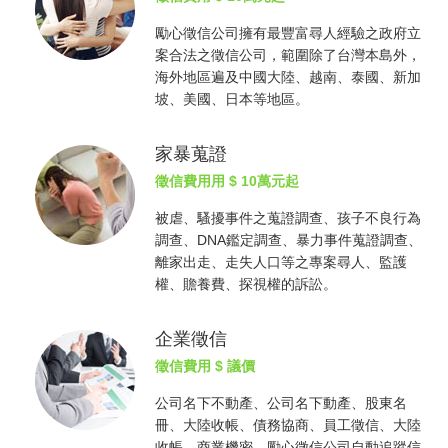
勵心
徵信公司
擁有最豐富尋人經驗之政府立
案合法之
徵信公司
，範圍除了台灣本島外，
海外地區遍及中國大陸、越南、泰國、新加
坡、美國、日本等地區。
家暴蒐證
徵信費用
用 $ 10萬元起
被虐、騷擾事件之蒐證調查、孩子不良行為
調查、DNA鑑定調查、暴力事件蒐證調查、
離家出走、走失人口等之專案尋人、監護
權、贍養費、探視權的訴訟。
企業徵信
徵信費用
$ 議價
公司名下不動產、公司名下動產、股東名
冊、大陸收帳、債務協商、員工徵信、大陸
收帳、商業機密，勵心
徵信公司
自動追蹤信