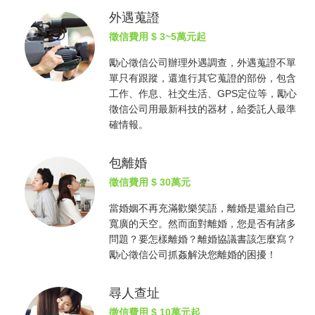
外遇蒐證
徵信費用
$ 3~5萬元起
勵心
徵信公司
辦理外遇調查，外遇蒐證不單
單只有跟蹤，還進行其它蒐證的部份，包含
工作、作息、社交生活、GPS定位等，勵心
徵信公司
用最新科技的器材，給委託人最準
確情報。
包離婚
徵信費用
$ 30萬元
當婚姻不再充滿歡樂笑語，離婚是還給自己
寬廣的天空。然而面對離婚，您是否有諸多
問題？要怎樣離婚？離婚協議書該怎麼寫？
勵心
徵信公司
抓姦
解決您離婚的困擾！
尋人查址
徵信費用
$ 10萬元起