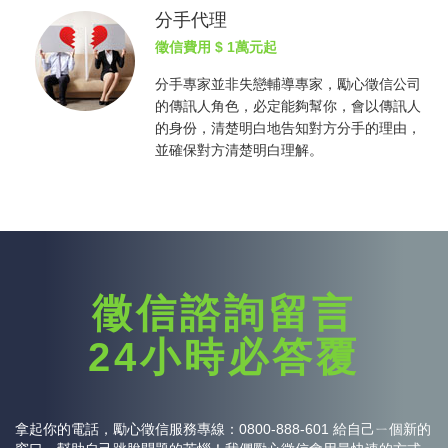
分手代理
徵信費用
$ 1萬元起
分手專家並非失戀輔導專家，勵心
徵信公司
的傳訊人角色，必定能夠幫你，會以傳訊人
的身份，清楚明白地告知對方分手的理由，
並確保對方清楚明白理解。
徵信諮詢留言
24小時必答覆
拿起你的電話，勵心
徵信
服務專線：0800-888-601 給自己ㄧ個新的