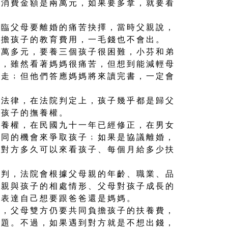
活消費金額是兩萬元，如果要多拿，就要看
面臨父母要離婚的痛苦抉擇，當時父親說，
負擔孩子的教育費用，一毛錢也不會出。
四萬多元，要養三個孩子很困難，小芬和弟
爸，雖然看著媽媽很痛苦，但想到能減輕母
爸走﹔但他們答應媽媽將來讀完書，一定會
的法律，在法院判定上，孩子幾乎都是歸父
取孩子的撫養權。
扶養權，在民國九十一年已經修正，在男女
相同的機會來爭取孩子﹔如果是協議離婚，
、對方多久可以來看孩子、每個月給多少扶
裁判，法院會根據父母親的年齡、職業、品
母親與孩子的相處情形、父母對孩子成長的
以表達自己想要跟爸爸還是媽媽。
媽，父母雙方仍要共同負擔孩子的扶養費，
問題。不過，如果遇到對方就是不想出錢，