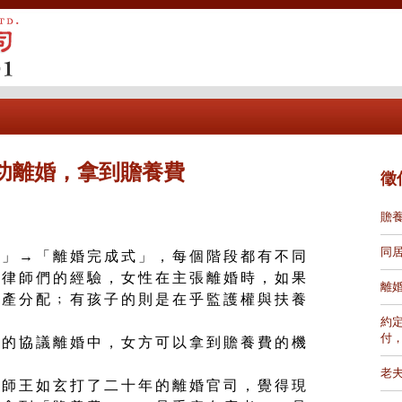
功離婚，拿到贍養費
徵
贍
同
式」→「離婚完成式」，每個階段都有不同
據律師們的經驗，女性在主張離婚時，如果
離
財產分配﹔有孩子的則是在乎監護權與扶養
約
付
在的協議離婚中，女方可以拿到贍養費的機
。
老
律師王如玄打了二十年的離婚官司，覺得現