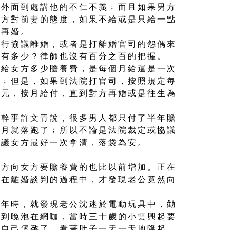
在外面到處講他的不仁不義﹔而且如果男方
男方對前妻的態度，如果不給或是只給一點
人再婚。
進行協議離婚，或者是打離婚官司的怨偶來
率有多少？律師也沒有百分之百的把握。
要給女方多少贍養費，是每個月給還是一次
定﹔但是，如果到法院打官司，按照規定每
萬元，按月給付，直到對方再婚或是往生為
總幹事許文青說，很多男人都只付了半年贍
個月就落跑了﹔所以不論是法院裁定或協議
建議女方最好一次拿清，落袋為安。
男方向女方要贍養費的也比以前增加。正在
她在離婚談判的過程中，才發現老公竟然向
一年時，就發現老公沈迷於電動玩具中，勸
天到晚泡在網咖，當時三十歲的小雲興起要
現自己懷孕了。看著肚子一天一天地隆起，