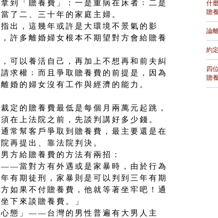
以拿到「贍養費」：一是重病在床者﹔二是
什
贍
是當了二、三十年的家庭主婦。
然指出，這幾年或許是大環境不景氣的影
論
少，許多離婚婦女根本不期望對方會給贍養
約
力，可以養活自己，再加上不想再和前夫糾
四
的請求權﹔而且爭取贍養費的前提是，因為
贍
出離婚的婦女沒有工作與經濟的能力。
所裁定的贍養費最低是每個月兩萬元起跳，
必須在上法院之前，先談判講好多少錢。
，通常幫客戶爭取到贍養費，最主要還是在
法院再提出、靠法院判決。
使男方給贍養費的方法有兩招：
」——當對方有外遇或是家暴時，由於行為
一年有期徒刑，家暴則是可以判到三年有期
對方如果不付贍養費，他就等著坐牢吧！通
意坐下來談贍養費。」
的心態」——台灣的男性普遍有大男人主