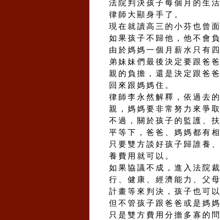
法院判決孩子每個月的生
律師大顯身手了。
現在就讀高三的小芬也曾
如果孩子不歸他，他不會
由於媽媽一個月薪水只有
弟妹妹們最後決定要跟爸
親的負擔，還是決定跟爸
回來跟媽媽住。
律師李永然解釋，依過去
親，媽媽要非常努力來爭
不過，關於孩子的監護、
平等下，爸爸、媽媽都有
只要雙方談好孩子歸誰養
養費用就可以。
如果協議不成，進入法院
行、健康、經濟能力、父
計畫等來判決，孩子也可
但不管孩子跟爸爸或是媽
只是雙方費用分擔多寡的