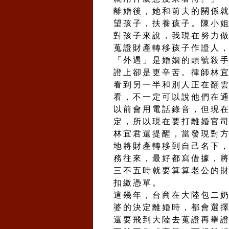
離婚後，她和前夫的關係
望孩子，扶養孩子。陳小
對孩子來說，我現在努力
蒐證財產轉移孩子作證人
「外遇」是婚姻的頭號殺
證上卻是更辛苦。律師林
看到另一半和別人正在翻
看，不一定可以說他們在
以前會用電話錄音，但現
定，所以現在要打離婚官
林宜君還提醒，當發現對
地將財產轉移到自己名下
務往來，最好都寫借據，
三不五時就要算算老公的
扣繳憑單。
這幾年，台商在大陸包二
婆的決定離婚時，都會選
還要飛到大陸去蒐證再舉