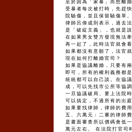
至於因為「家暴」而想離
受暴者每次被打時，先趕
院驗傷，並且保留驗傷單
律師呂偉成則表示，過去
是「破綻主義」，也就是
在如果男女雙方發現無法
再一起了，此時法官就會
如果都沒有意願了，法官
現在如何打離婚官司？
如果是協議離婚，只要有
即可，所有的權利義務都
統統都可以自己談。在協
成，可以先找市公所等協
一旦協議破局、要上法院
可以搞定，不過所有的出
如果要找律師，律師的費
五、六萬元﹔二審的律師
是書面審查所以價碼會低
萬元左右。 在法院打官司