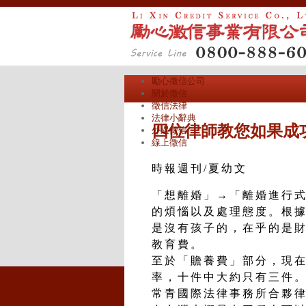
勵心徵信公司
關於徵信
徵信法律
法律小辭典
四位律師教您如果成
外遇徵信
線上徵信
時報週刊/夏幼文
「想離婚」→「離婚進行
的煩惱以及處理態度。根
是沒有孩子的，在乎的是
教育費。
至於「贍養費」部分，現
率，十件中大約只有三件
常青國際法律事務所合夥