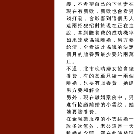
義，不希望自己的下堂妻
現在有新歡，新歡也會看
錢打發，會影響到這個男
這兩招狠招對於現在正在
說，拿到贍養費的成功機
如果達成協議離婚，男方
給清，全看彼此協議的決
個月的贍養費最少要給兩
止。
不過，北市晚晴婦女協會
養費，有的甚至只給一兩
離婚，只要有贍養費，她
男方要和解金
另外，現在離婚案例中，
進行協議離婚的小雲說，
她要贍養費。
在金融業服務的小雲結婚
說多次無效，老公還是一
離婚的念頭，卻在此時發