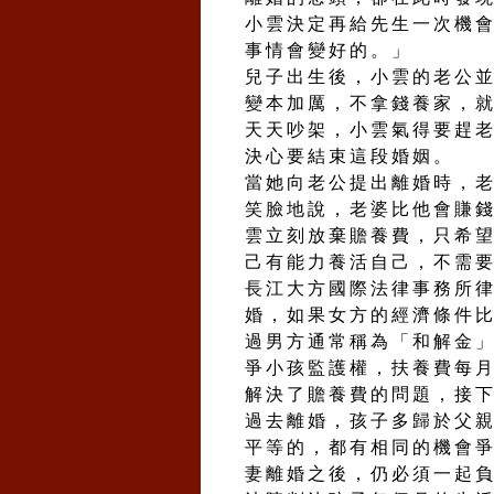
小雲決定再給先生一次機
事情會變好的。」
兒子出生後，小雲的老公
變本加厲，不拿錢養家，
天天吵架，小雲氣得要趕
決心要結束這段婚姻。
當她向老公提出離婚時，
笑臉地說，老婆比他會賺
雲立刻放棄贍養費，只希
己有能力養活自己，不需
長江大方國際法律事務所律
婚，如果女方的經濟條件
過男方通常稱為「和解金
爭小孩監護權，扶養費每
解決了贍養費的問題，接
過去離婚，孩子多歸於父
平等的，都有相同的機會
妻離婚之後，仍必須一起