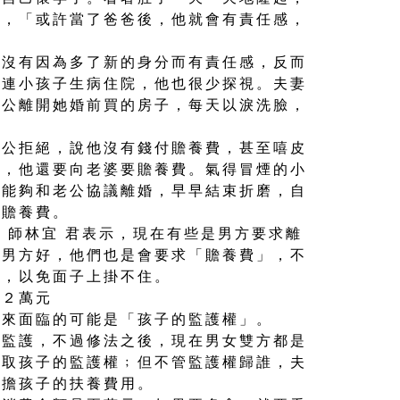
會，「或許當了爸爸後，他就會有責任感，
並沒有因為多了新的身分而有責任感，反而
就連小孩子生病住院，他也很少探視。夫妻
老公離開她婚前買的房子，每天以淚洗臉，
老公拒絕，說他沒有錢付贍養費，甚至嘻皮
錢，他還要向老婆要贍養費。氣得冒煙的小
望能夠和老公協議離婚，早早結束折磨，自
要贍養費。
 師林宜 君表示，現在有些是男方要求離
比男方好，他們也是會要求「贍養費」，不
」，以免面子上掛不住。
月２萬元
下來面臨的可能是「孩子的監護權」。
親監護，不過修法之後，現在男女雙方都是
爭取孩子的監護權﹔但不管監護權歸誰，夫
負擔孩子的扶養費用。