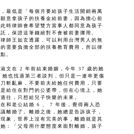
上，最低是「每個月要給孩子生活開銷兩萬
不願意拿孩子的扶養金給前妻，因為擔心前
﹔此時律師會希望雙方當事人都同意為孩子
信託，保證這筆錢絕對不會被前妻挪用。
？律師王如玄透露，可以利用台灣男人的無
爸的需要負擔全部的扶養教育費用，所以律
一點。
文在 2 年前結束婚姻，今年 37 歲的她
了，她也找過第三者談判，但只是一連串更傷
快刀斬亂麻，不要前夫給她任何費用，只要
還是給住在對門的公婆帶，但在心境上，她
想過往，只想給兒子快樂的未來。
和老公結婚 6 、 7 年後，覺得兩人恐
協議離婚了。離婚之後，她總是告訴孩子，
的現象，世界上沒有完美的事，離婚就是其
訴她：「父母用什麼態度來面對離婚，孩子