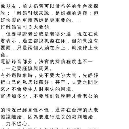
就像朋友，前夫仍舊可以做爸爸的角色來探
姐說：「離婚對我來說，是婚姻的選擇﹔但
做好快樂的單親媽媽是更重要的。」
，打離婚官司３大要領
手，但要舉證老公或是老婆外遇，現在在蒐
宜君表示，過去都說抓姦在床，但如果沒有
雲覆雨，只是兩個人躺在床上，就法律上來
通姦。
在電話錄音部分，法官的採信程度也不一
司，一定要謹慎與周延。
方有外遇跡象時，先不要大吵大鬧，先靜靜
，把自己的私房錢藏好﹔甚至，夫妻之間財
將來才不會發生人財兩失的困境。
財富增加多少，不要等到報稅時才看老公的
奶的情況已經見怪不怪，通常在台灣的大老
擇協議離婚，因為要進行法院的裁判離婚，
證，力不從心。