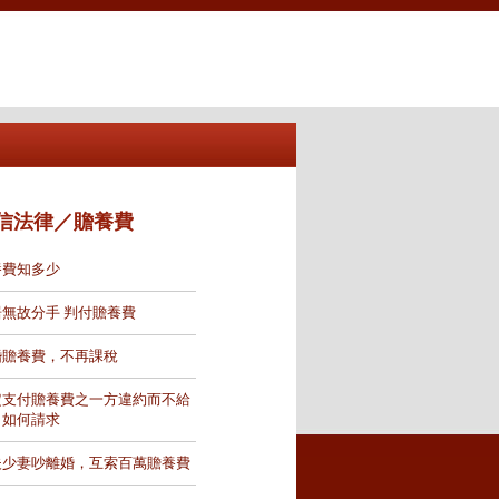
信法律／贍養費
養費知多少
居無故分手 判付贍養費
婚贍養費，不再課稅
定支付贍養費之一方違約而不給
，如何請求
夫少妻吵離婚，互索百萬贍養費