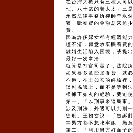
在台灣大概只有三種人可
七、八十歲的老太太﹔三
永然法律事務所律師李永
響，贍養費的金額愈來愈
費。
因為許多婦女都有經濟能
纏不清，願意放棄贍養費
離婚生活陷入困境，或提
最好一次拿清
就算是打官司贏了，法院
如果要多拿些贍養費，就
不過，在王如玄的經驗裡
談判協議上，而不是等到
根據王如玄的經驗，要迫
第一、「以刑事來逼民事
涉及刑法，外遇可以判刑
徒刑。王如玄說：「告訴
常男方都不想吃牢飯，願
第二、「利用男方好面子