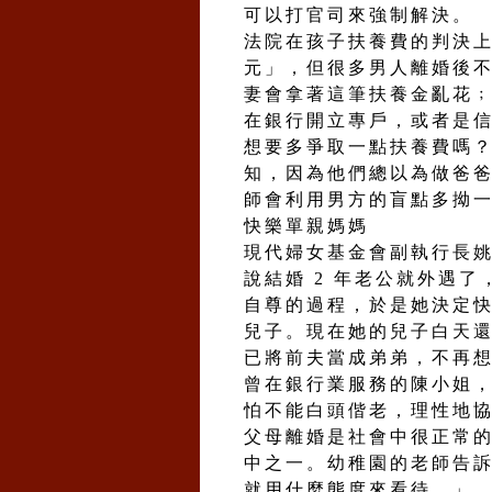
可以打官司來強制解決。
法院在孩子扶養費的判決
元」，但很多男人離婚後
妻會拿著這筆扶養金亂花
在銀行開立專戶，或者是
想要多爭取一點扶養費嗎
知，因為他們總以為做爸
師會利用男方的盲點多拗
快樂單親媽媽
現代婦女基金會副執行長姚淑
說結婚 2 年老公就外遇
自尊的過程，於是她決定
兒子。現在她的兒子白天
已將前夫當成弟弟，不再
曾在銀行業服務的陳小姐，在
怕不能白頭偕老，理性地
父母離婚是社會中很正常
中之一。幼稚園的老師告
就用什麼態度來看待。」