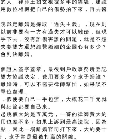
婚的人，律師王如玄根據多年的經驗，建議
快用數位相機把自己的傷勢拍下來，再去醫
。
法院裁定離婚是採取「過失主義」，現在則
說以前非要有一方有過失才可以離婚，但現
牽手下去，沒有誰傷害誰的問題，就是不想
看夫妻雙方還想維繫婚姻的企圖心有多少？
就會判決離婚。
兩個證人簽字蓋章，最後到戶政事務所登記
是雙方協議決定，費用要多少？孩子歸誰？
議離婚時，可以不需要律師幫忙，如果談不
調單位處理。
時，假使要自己一手包辦，大概花三千元就
庭與細節都要自己來。
用起跳價大約是五萬元，一審的律師費大約
費用也差不多﹔如果上訴到最高法院，因為
一點，因此一場離婚官司打下來，大約要十
時，孩子常是最後打贏的關鍵。