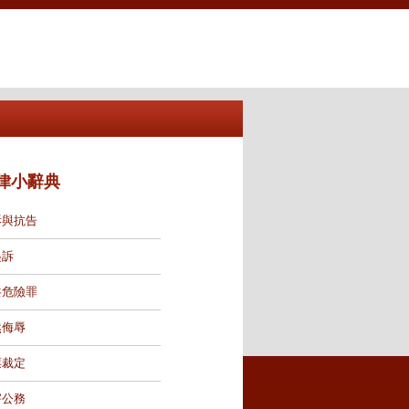
律小辭典
訴與抗告
起訴
共危險罪
然侮辱
票裁定
害公務