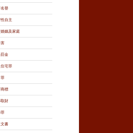
害名譽
害性自主
害婚姻及家庭
侵害
科罰金
入住宅罪
占罪
害商標
嚇取財
嚇罪
造文書