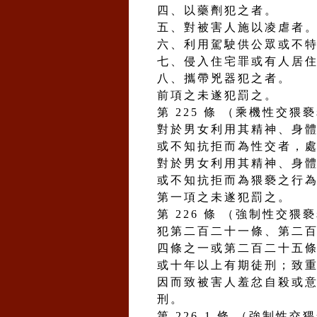
四、以藥劑犯之者。
五、對被害人施以凌虐者
六、利用駕駛供公眾或不
七、侵入住宅罪或有人居
八、攜帶兇器犯之者。
前項之未遂犯罰之。
第 225 條 （乘機性交猥
對於男女利用其精神、身
或不知抗拒而為性交者，
對於男女利用其精神、身
或不知抗拒而為猥褻之行
第一項之未遂犯罰之。
第 226 條 （強制性交
犯第二百二十一條、第二
四條之一或第二百二十五
或十年以上有期徒刑；致
因而致被害人羞忿自殺或
刑。
第 226-1 條 （強制