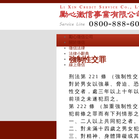
勵心徵信公司
關於徵信
徵信法律
法律小辭典
強制性交罪
外遇徵信
線上徵信
刑法第 221 條 （強制性
對於男女以強暴、脅迫、
性交者，處三年以上十年
前項之未遂犯罰之。
第 222 條 （加重強制性
犯前條之罪而有下列情形
一、二人以上共同犯之者
二、對未滿十四歲之男女
三、對精神、身體障礙或