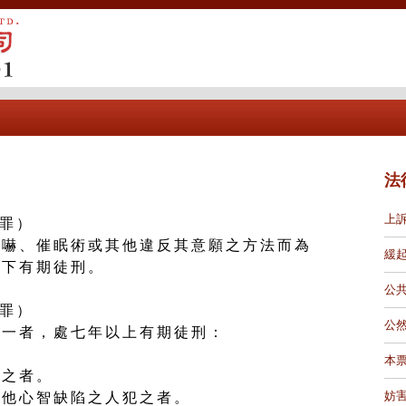
法
上
交罪）
恐嚇、催眠術或其他違反其意願之方法而為
緩
以下有期徒刑。
公
交罪）
公
之一者，處七年以上有期徒刑：
。
本
犯之者。
妨
其他心智缺陷之人犯之者。