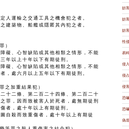
妨
。
特定人運輸之交通工具之機會犯之者。
妨
住之建築物、船艦或隱匿其內犯之者。
妨
性
褻罪）
體障礙、心智缺陷或其他相類之情形，不能
易
處三年以上十年以下有期徒刑。
侵
體障礙、心智缺陷或其他相類之情形，不能
為者，處六月以上五年以下有期徒刑。
侵
侵
猥褻罪之加重結果犯）
百二十二條、第二百二十四條、第二百二十
恐
條之罪，因而致被害人於死者，處無期徒刑
重傷者，處十年以上有期徒刑。
恐
意圖自殺而致重傷者，處十年以上有期徒
偽
性交猥褻等罪之殺人重傷害之結合犯）