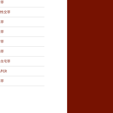
證罪
制性交罪
姦罪
欺罪
害罪
損罪
入住宅罪
易判決
棄罪