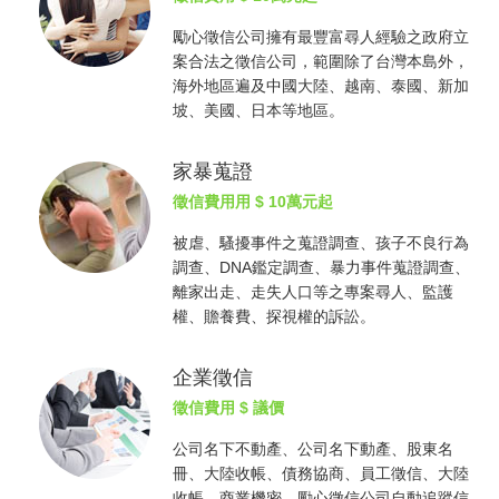
勵心
徵信公司
擁有最豐富尋人經驗之政府立
案合法之
徵信公司
，範圍除了台灣本島外，
海外地區遍及中國大陸、越南、泰國、新加
坡、美國、日本等地區。
家暴蒐證
徵信費用
用 $ 10萬元起
被虐、騷擾事件之蒐證調查、孩子不良行為
調查、DNA鑑定調查、暴力事件蒐證調查、
離家出走、走失人口等之專案尋人、監護
權、贍養費、探視權的訴訟。
企業徵信
徵信費用
$ 議價
公司名下不動產、公司名下動產、股東名
冊、大陸收帳、債務協商、員工徵信、大陸
收帳、商業機密，勵心
徵信公司
自動追蹤信