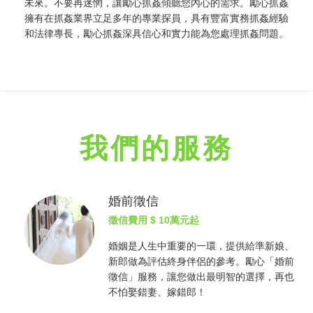
未來。不要再迷惘，讓勵心
抓姦
傾聽您內心的需求。勵心
抓姦
擁有在
抓姦
業界立足多年的專業探員，具有豐富實務
抓姦
經驗
和法律專長，勵心
抓姦
深具信心和實力能為您處理
抓姦
問題。
我們的服務
婚前徵信
徵信費用
$ 10萬元起
婚姻是人生中重要的一環，提供給準新娘、
新郎做為評估終身伴侶的參考。勵心「婚前
徵信
」服務，讓您做出最明智的選擇，再也
不怕娶錯妻、嫁錯郎！