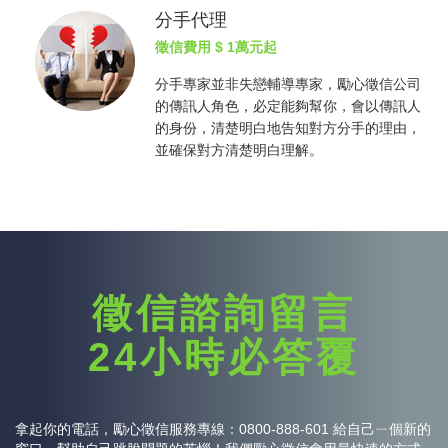
分手代理
徵信費用
$ 1萬元起
分手專家並非失戀輔導專家，勵心
徵信公司
的傳訊人角色，必定能夠幫你，會以傳訊人
的身份，清楚明白地告知對方分手的理由，
並確保對方清楚明白理解。
徵信諮詢留言
24小時必答覆
拿起你的電話，勵心
徵信
服務專線：0800-888-601 給自己ㄧ個新的