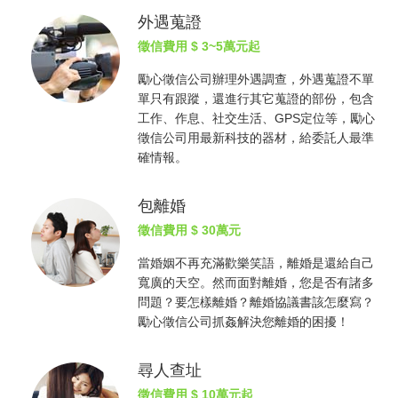
外遇蒐證
徵信費用
$ 3~5萬元起
勵心
徵信公司
辦理外遇調查，外遇蒐證不單
單只有跟蹤，還進行其它蒐證的部份，包含
工作、作息、社交生活、GPS定位等，勵心
徵信公司
用最新科技的器材，給委託人最準
確情報。
包離婚
徵信費用
$ 30萬元
當婚姻不再充滿歡樂笑語，離婚是還給自己
寬廣的天空。然而面對離婚，您是否有諸多
問題？要怎樣離婚？離婚協議書該怎麼寫？
勵心
徵信公司
抓姦
解決您離婚的困擾！
尋人查址
徵信費用
$ 10萬元起