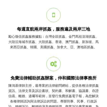
每週直航兩岸抓姦，服務遍及兩岸三地
勵心
徵信
抓姦
服務據點：台灣全區
抓姦
、金門馬祖澎湖
抓姦
、
大陸沿海城市
抓姦
、大陸
抓姦
、香港、澳門
抓姦
、新加坡、馬
來西亞
抓姦
、韓國、美國
抓姦
、加拿大、亞、澳地區
抓姦
。
免費法律輔助抓姦辦案，仲和國際法律事務所
陳鴻基律師主持，最專業的法律顧問網站，提供各種法律
抓姦
資訊、法律文章及訴訟書狀、契約書、和解書、協議書、存證
信函、離婚、遺囑等範例，並發行免費
抓姦
電子報，為您解決
各種律師諮詢與法律訴訟的問題。專辦刑事、民事、行政訴
訟、婚姻訴訟、離婚協議及婚姻協調、商業訴訟專業服務，為