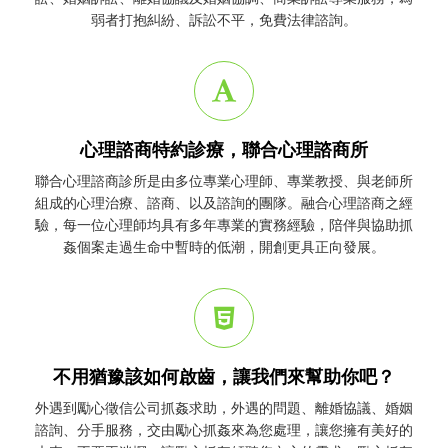
弱者打抱糾紛、訴訟不平，免費法律諮詢。
心理諮商特約診療，聯合心理諮商所
聯合心理諮商診所是由多位專業心理師、專業教授、與老師所
組成的心理治療、諮商、以及諮詢的團隊。融合心理諮商之經
驗，每一位心理師均具有多年專業的實務經驗，陪伴與協助
抓
姦
個案走過生命中暫時的低潮，開創更具正向發展。
不用猶豫該如何啟齒，讓我們來幫助你吧？
外遇到勵心
徵信公司
抓姦
求助，外遇的問題、離婚協議、婚姻
諮詢、分手服務，交由勵心
抓姦
來為您處理，讓您擁有美好的