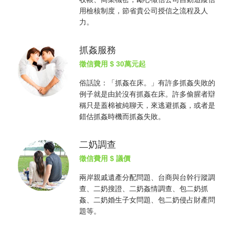
用檢核制度，節省貴公司授信之流程及人
力。
抓姦服務
徵信費用
$ 30萬元起
俗話說：「
抓姦
在床。」有許多
抓姦
失敗的
例子就是由於沒有
抓姦
在床。許多偷腥者辯
稱只是蓋棉被純聊天，來逃避
抓姦
，或者是
錯估
抓姦
時機而
抓姦
失敗。
二奶調查
徵信費用
$ 議價
兩岸親戚遺產分配問題、台商與台幹行蹤調
查、二奶搜證、二奶姦情調查、包二奶
抓
姦
、二奶婚生子女問題、包二奶侵占財產問
題等。