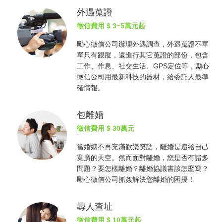
外遇蒐證
徵信費用
$ 3~5萬元起
勵心
徵信公司
辦理外遇調查，外遇蒐證不單
單只有跟蹤，還進行其它蒐證的部份，包含
工作、作息、社交生活、GPS定位等，勵心
徵信公司
用最新科技的器材，給委託人最準
確情報。
包離婚
徵信費用
$ 30萬元
當婚姻不再充滿歡樂笑語，離婚是還給自己
寬廣的天空。然而面對離婚，您是否有諸多
問題？要怎樣離婚？離婚協議書該怎麼寫？
勵心
徵信公司
抓姦
解決您離婚的困擾！
尋人查址
徵信費用
$ 10萬元起