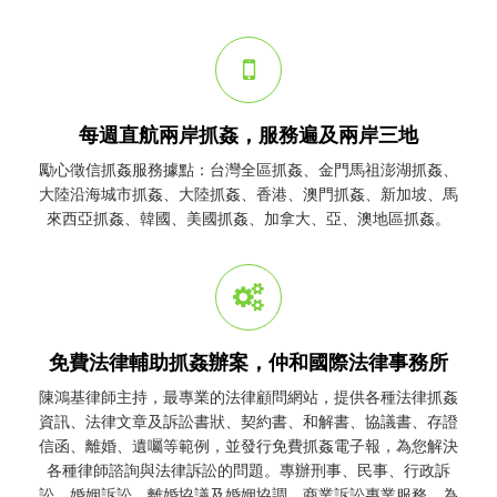
每週直航兩岸抓姦，服務遍及兩岸三地
勵心
徵信
抓姦
服務據點：台灣全區
抓姦
、金門馬祖澎湖
抓姦
、
大陸沿海城市
抓姦
、大陸
抓姦
、香港、澳門
抓姦
、新加坡、馬
來西亞
抓姦
、韓國、美國
抓姦
、加拿大、亞、澳地區
抓姦
。
免費法律輔助抓姦辦案，仲和國際法律事務所
陳鴻基律師主持，最專業的法律顧問網站，提供各種法律
抓姦
資訊、法律文章及訴訟書狀、契約書、和解書、協議書、存證
信函、離婚、遺囑等範例，並發行免費
抓姦
電子報，為您解決
各種律師諮詢與法律訴訟的問題。專辦刑事、民事、行政訴
訟、婚姻訴訟、離婚協議及婚姻協調、商業訴訟專業服務，為