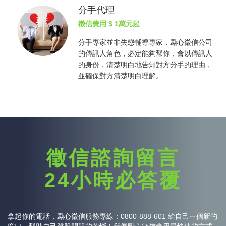
分手代理
徵信費用
$ 1萬元起
分手專家並非失戀輔導專家，勵心
徵信公司
的傳訊人角色，必定能夠幫你，會以傳訊人
的身份，清楚明白地告知對方分手的理由，
並確保對方清楚明白理解。
徵信諮詢留言
24小時必答覆
拿起你的電話，勵心
徵信
服務專線：0800-888-601 給自己ㄧ個新的