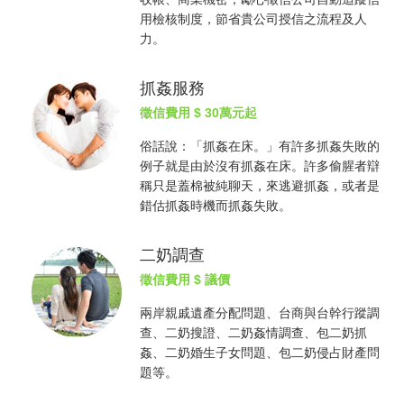
用檢核制度，節省貴公司授信之流程及人
力。
抓姦服務
徵信費用
$ 30萬元起
俗話說：「
抓姦
在床。」有許多
抓姦
失敗的
例子就是由於沒有
抓姦
在床。許多偷腥者辯
稱只是蓋棉被純聊天，來逃避
抓姦
，或者是
錯估
抓姦
時機而
抓姦
失敗。
二奶調查
徵信費用
$ 議價
兩岸親戚遺產分配問題、台商與台幹行蹤調
查、二奶搜證、二奶姦情調查、包二奶
抓
姦
、二奶婚生子女問題、包二奶侵占財產問
題等。