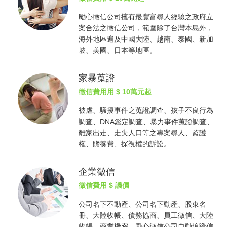
勵心
徵信公司
擁有最豐富尋人經驗之政府立
案合法之
徵信公司
，範圍除了台灣本島外，
海外地區遍及中國大陸、越南、泰國、新加
坡、美國、日本等地區。
家暴蒐證
徵信費用
用 $ 10萬元起
被虐、騷擾事件之蒐證調查、孩子不良行為
調查、DNA鑑定調查、暴力事件蒐證調查、
離家出走、走失人口等之專案尋人、監護
權、贍養費、探視權的訴訟。
企業徵信
徵信費用
$ 議價
公司名下不動產、公司名下動產、股東名
冊、大陸收帳、債務協商、員工徵信、大陸
收帳、商業機密，勵心
徵信公司
自動追蹤信