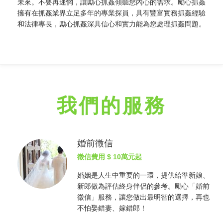
未來。不要再迷惘，讓勵心
抓姦
傾聽您內心的需求。勵心
抓姦
擁有在
抓姦
業界立足多年的專業探員，具有豐富實務
抓姦
經驗
和法律專長，勵心
抓姦
深具信心和實力能為您處理
抓姦
問題。
我們的服務
婚前徵信
徵信費用
$ 10萬元起
婚姻是人生中重要的一環，提供給準新娘、
新郎做為評估終身伴侶的參考。勵心「婚前
徵信
」服務，讓您做出最明智的選擇，再也
不怕娶錯妻、嫁錯郎！