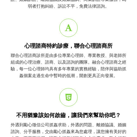
弱者打抱糾紛、訴訟不平，免費法律諮詢。
心理諮商特約診療，聯合心理諮商所
聯合心理諮商診所是由多位專業心理師、專業教授、與老師所
組成的心理治療、諮商、以及諮詢的團隊。融合心理諮商之經
驗，每一位心理師均具有多年專業的實務經驗，陪伴與協助
抓
姦
個案走過生命中暫時的低潮，開創更具正向發展。
不用猶豫該如何啟齒，讓我們來幫助你吧？
外遇到勵心
徵信公司
抓姦
求助，外遇的問題、離婚協議、婚姻
諮詢、分手服務，交由勵心
抓姦
來為您處理，讓您擁有美好的